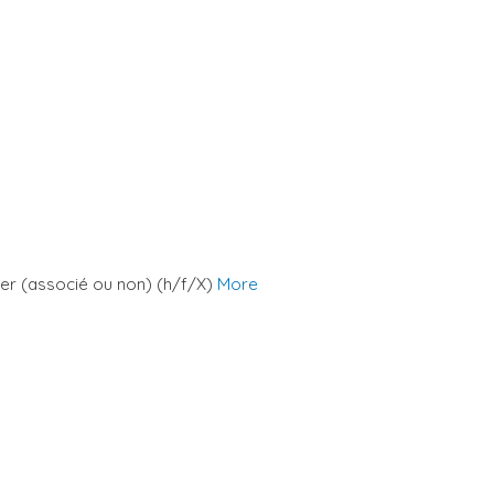
lier (associé ou non) (h/f/X)
More