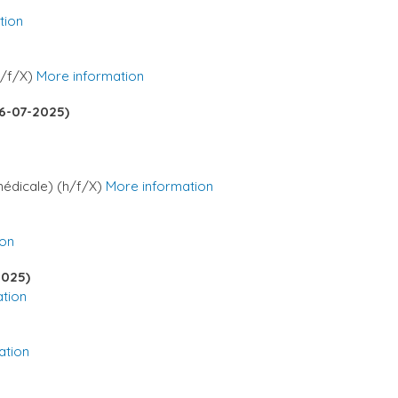
tion
h/f/X)
More information
16-07-2025)
médicale) (h/f/X)
More information
ion
2025)
tion
ation