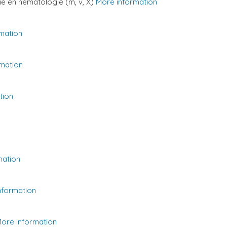
ie en hematologie (m, v, X)
More information
mation
mation
tion
mation
nformation
ore information