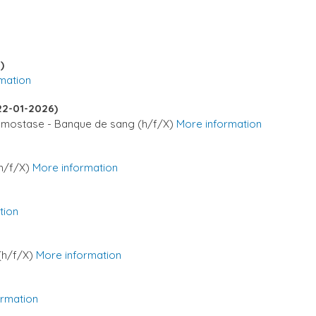
)
mation
22-01-2026)
Hémostase - Banque de sang (h/f/X)
More information
(h/f/X)
More information
tion
 (h/f/X)
More information
ormation