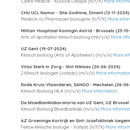
Cadre Médical - Associé Clinique (h/f/X)
More inform
CHU UCL Namur - Site Godinne, Dinant (12-11-2024)
Médecin ou Pharmacien biologiste (h/f/X)
More infor
Militair Hospitaal Koningin Astrid - Brussels (25-10
Arts of apotheker klinisch bioloog (mh/v/x)
More inf
UZ Gent (19-07-2024)
Klinisch bioloog (Arts of Apotheker) (m/v/x)
More in
Vitaz Sterk in Zorg - Sint Niklaas (26-06-2024)
2 Klinisch biologen (voltijds) (m/v/x)
More informatio
Rode Kruis-Vlaanderen, SANGO - Mechelen (26-06
Klinisch Bioloog HILA (m/v/x)
More information
De bloedbanklaboratoria van UZ Gent, UZ Brussel
Klinisch Bioloog Bloedbanklab (m/v/x)
More informat
AZ Groeninge Kortrijk en Sint-Jozefskliniek Izege
Fellow klinische biologie - Voltijds (h/f/X)
More inform