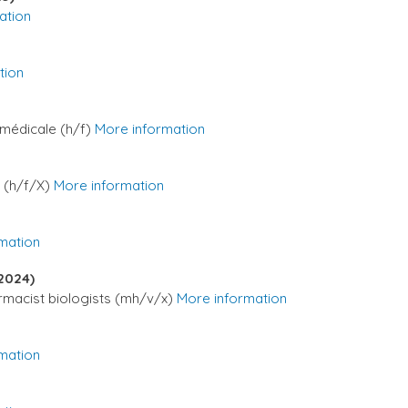
ation
tion
 médicale (h/f)
More information
e (h/f/X)
More information
mation
-2024)
armacist biologists (mh/v/x)
More information
mation