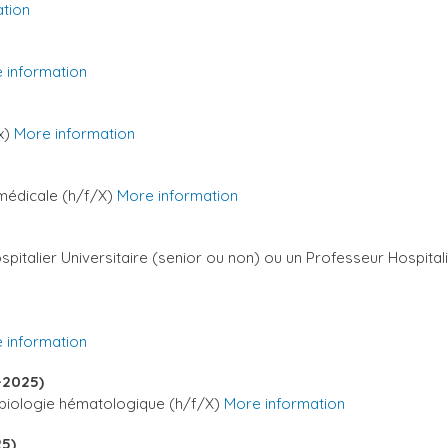
tion
 information
x)
More information
 médicale (h/f/X)
More information
spitalier Universitaire (senior ou non) ou un Professeur Hospita
 information
2-2025)
 biologie hématologique (h/f/X)
More information
25)